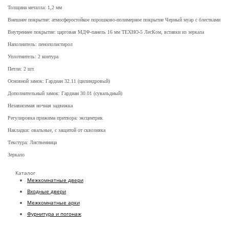
Толщина металла: 1,2 мм
Внешнее покрытие: атмосферостойкое порошково-полимерное покрытие Черный муар с блестками
Внутреннее покрытие: царговая МДФ-панель 16 мм ТЕХНО-5 ЛесКом, вставки из зеркала
Наполнитель: пенополистирол
Уплотнитель: 2 контура
Петли: 2 шт.
Основной замок: Гардиан 32.11 (цилиндровый)
Дополнительный замок: Гардиан 30.01 (сувальдный)
Независимая ночная задвижка
Регулировка прижима притвора: эксцентрик
Накладки: овальные, с защитой от сквозняка
Текстура: Лиственница
Зеркало
Каталог
Межкомнатные двери
Входные двери
Межкомнатные арки
Фурнитура и погонаж