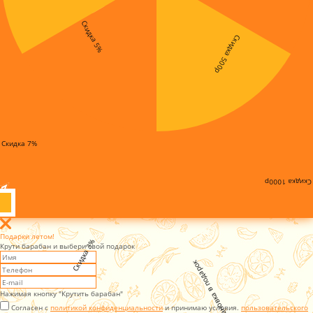
Скидка 5%
Скидка 500р
Скидка 7%
Скидка 1000р
Подарки летом!
Скидка 3%
Крути барабан и выбери свой подарок
Установка в подарок
Нажимая кнопку "Крутить барабан"
Согласен с
политикой конфиденциальности
и принимаю условия.
пользовательского