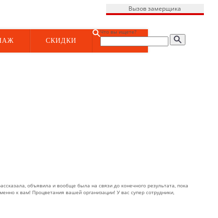
Вызов замерщика
Что вы ищете?
НАЖ
СКИДКИ
рассказала, объявила и вообще была на связи до конечного результата, пока
менно к вам! Процветания вашей организации! У вас супер сотрудники,