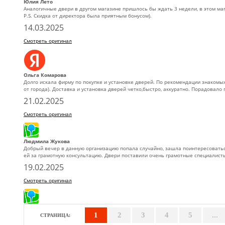
Юлия Лето
Аналогичные двери в другом магазине пришлось бы ждать 3 недели, в этом маг
P.S. Скидка от директора была приятным бонусом).
14.03.2025
Смотреть оригинал
Ольга Комарова
Долго искала фирму по покупке и установке дверей. По рекомендации знакомы
от города). Доставка и установка дверей четко,быстро, аккуратно. Порадовало
21.02.2025
Смотреть оригинал
Людмила Жукова
Добрый вечер в данную организацию попала случайно, зашла поинтересоватьс
ей за грамотную консультацию. Двери поставили очень грамотные специалист
19.02.2025
Смотреть оригинал
1
2
3
4
5
...
СТРАНИЦА: