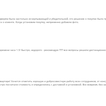
дверям была настолько исчерпывающей и убедительной, что решение о покупке было пр
та о клиенте. Когда установим покупку, непременно добавлю фото.
ремени часа 1.5! Быстро, недорого - рекомендую ???? все вопросы решили дистанционно 
вартире! Хочется отметить хорошую и добросовестную работу всех сотрудников, от конс
тро посчитали стоимость и определились с доставкой и установкой. Все вовремя, без за