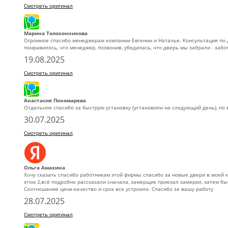
Смотреть оригинал
Марина Толоконникова
Огромное спасибо менеджерам компании Евгении и Наталье. Консультация по 
понравилось, что менеджер, позвонив, убедилась, что дверь мы забрали - забо
19.08.2025
Смотреть оригинал
Анастасия Пономарева
Отдельное спасибо за быструю установку (установили на следующий день), по в
30.07.2025
Смотреть оригинал
Ольга Амахина
Хочу сказать спасибо работникам этой фирмы спасибо за новые двери в моей к
этом 2,всё подробно рассказали сначала, замерщик приехал замерил, затем быс
Соотношение цена-качество и срок все устроило. Спасибо за вашу работу
28.07.2025
Смотреть оригинал