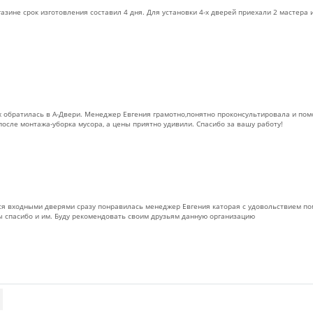
азине срок изготовления составил 4 дня. Для установки 4-х дверей приехали 2 мастера 
х обратилась в А-Двери. Менеджер Евгения грамотно,понятно проконсультировала и помо
 после монтажа-уборка мусора, а цены приятно удивили. Спасибо за вашу работу!
я входными дверями сразу понравилась менеджер Евгения каторая с удовольствием по
ы спасибо и им. Буду рекомендовать своим друзьям данную организацию