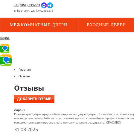
+7 (3852) 533-403
г.
Барнаул,
ул.
Глушкова, 6
МЕЖКОМНАТНЫЕ ДВЕРИ
ВХОДНЫЕ ДВЕРИ
Акции
Главная
Отзывы
Отзывы
ДОБАВИТЬ ОТЗЫВ
Лара Л
Искала три двери, арку и облицовку на входную дверь. Проехала почти весь г
все не установили. Ребята по установке просто крупнейшие профессионалы сво
максимально заинтересованы в положительном результате! СПАСИБО!
31.08.2025