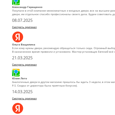
Александр Геращенко
Покупали в этой компании межкомнатные и входные двери, все на высшем уров
двери, им отдельное спасибо профессионалы своего дела. Будем советовать 
08.07.2025
Смотреть оригинал
Ольга Ващилина
Если кому нужны двери, рекомендую обращаться только сюда. Огромный выбор
В назначенное время привезли и установили. Мастер-установщик Евгений всё 
21.03.2025
Смотреть оригинал
Юлия Лето
Аналогичные двери в другом магазине пришлось бы ждать 3 недели, в этом маг
P.S. Скидка от директора была приятным бонусом).
14.03.2025
Смотреть оригинал