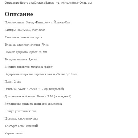
Описание
Доставка
Оплата
Варианты исполнения
Отзывы
Описание
Производитель: Завод «Интекрон» г. Йошкар-Ола
Размеры: 860×2050, 960×2050
Утеплитель: пенополистирол
Толщина дверного полотна: 70 мм
Глубина дверного короба: 90 мм
Толщина металла: 1,4 мм
Внешнее покрытие: металлик графит
Внутреннее покрытие: царговая панель (Техно 5) 16 мм
Петли: 2 шт.
Основной замок: Genesis 9.17 (цилиндровый)
Дополнительный замок: Genesis 9.16 (сувальдный)
Регулировка прижима притвора: эксцентрик
Контур уплотнения: два
Цилиндр: ключ-вертушка
Текстура: Бетон снежный
Черное стекло