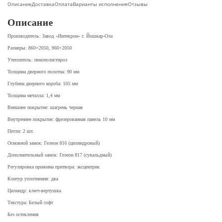
Описание
Доставка
Оплата
Варианты исполнения
Отзывы
Описание
Производитель: Завод «Интекрон» г. Йошкар-Ола
Размеры: 860×2050, 960×2050
Утеплитель: пенополистирол
Толщина дверного полотна: 90 мм
Глубина дверного короба: 105 мм
Толщина металла: 1,4 мм
Внешнее покрытие: шагрень черная
Внутреннее покрытие: фрезерованная панель 10 мм
Петли: 2 шт.
Основной замок: Гелеон 816 (цилиндровый)
Дополнительный замок: Гелеон 817 (сувальдный)
Регулировка прижима притвора: эксцентрик
Контур уплотнения: два
Цилиндр: ключ-вертушка
Текстура: Белый софт
Без остекления