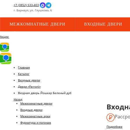
+7 (3852) 533-403
г.
Барнаул,
ул.
Глушкова, 6
МЕЖКОМНАТНЫЕ ДВЕРИ
ВХОДНЫЕ ДВЕРИ
Акции
Главная
Каталог
Входные двери
Двери «Ferroni»
Входная дверь Йошкар Беленый дуб
Назад
Межкомнатные двери
Входн
Входные двери
Рассро
Межкомнатные арки
Фурнитура и погонаж
Подробнее