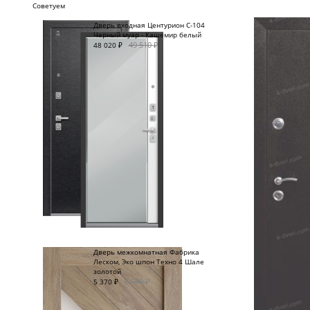
Советуем
Дверь входная Центурион C-104
Черный муар - Кашемир белый
49 510
₽
48 020
₽
Дверь межкомнатная Фабрика
Леском, Эко шпон Техно 4 Шале
золотой
6 980
₽
5 370
₽