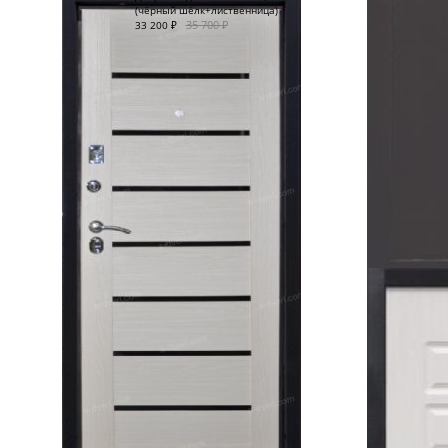
(чёрный шёлк+лиственница)
35 700
₽
33 200
₽