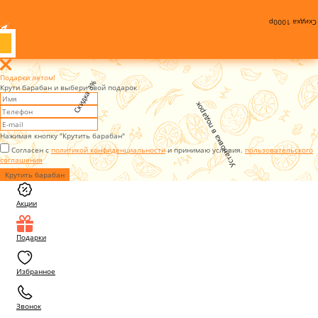
Скидка 1000р
Подарки летом!
Скидка 3%
Крути барабан и выбери свой подарок
Установка в подарок
Нажимая кнопку "Крутить барабан"
Согласен с
политикой конфиденциальности
и принимаю условия.
пользовательского
соглашения
Крутить барабан
Акции
Подарки
Избранное
Звонок