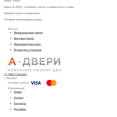
Двери «Техно»
Каркас из МДФ с усилением в местах установки петель и замка.
Внешняя отделка полипропилен.
Усиленная противоударная кромка.
Каталог
Межкомнатные двери
Входные двери
Межкомнатные арки
Фурнитура и погонаж
+7 (3852) 533-403
г. Барнаул
Способы оплаты
Информация
Замер
Оплата
Контакты
Доставка