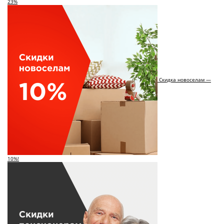
23%
Скидка новоселам —
10%!