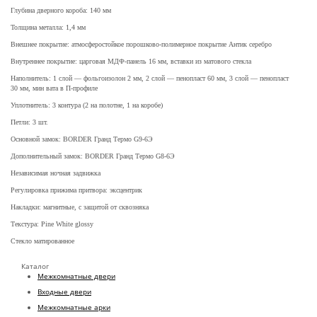
Глубина дверного короба: 140 мм
Толщина металла: 1,4 мм
Внешнее покрытие: атмосферостойкое порошково-полимерное покрытие Антик серебро
Внутреннее покрытие: царговая МДФ-панель 16 мм, вставки из матового стекла
Наполнитель: 1 слой — фольгоизолон 2 мм, 2 слой — пенопласт 60 мм, 3 слой — пенопласт
30 мм, мин вата в П-профиле
Уплотнитель: 3 контура (2 на полотне, 1 на коробе)
Петли: 3 шт.
Основной замок: BORDER Гранд Термо G9-6Э
Дополнительный замок: BORDER Гранд Термо G8-6Э
Независимая ночная задвижка
Регулировка прижима притвора: эксцентрик
Накладки: магнитные, с защитой от сквозняка
Текстура: Pine White glossy
Стекло матированное
Каталог
Межкомнатные двери
Входные двери
Межкомнатные арки