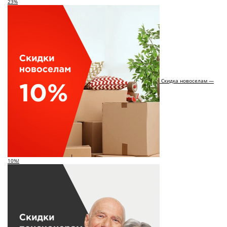
23%
Скидка новоселам —
10%!