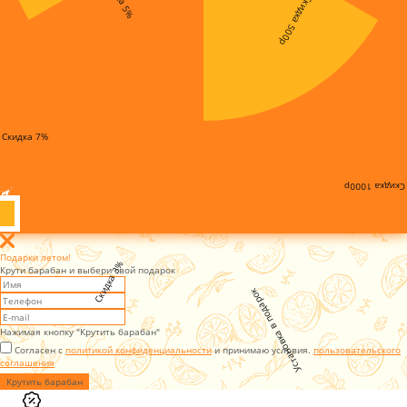
Скидка 500р
Скидка 7%
Скидка 1000р
Подарки летом!
Скидка 3%
Крути барабан и выбери свой подарок
Установка в подарок
Нажимая кнопку "Крутить барабан"
Согласен с
политикой конфиденциальности
и принимаю условия.
пользовательского
соглашения
Крутить барабан