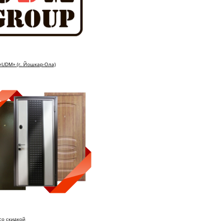
«UDM» (г. Йошкар-Ола)
со скидкой