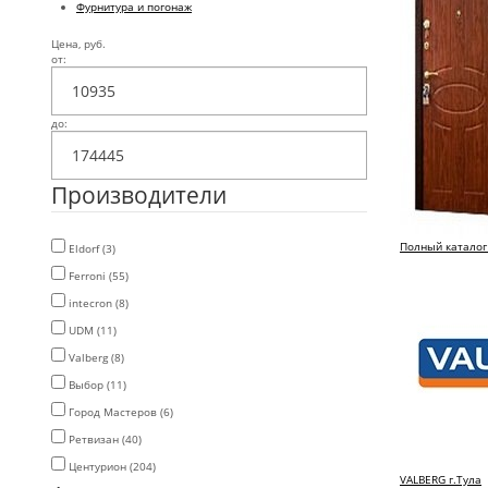
Фурнитура и погонаж
Цена, руб.
от:
до:
Производители
Полный каталог
Eldorf (3)
Ferroni (55)
intecron (8)
UDM (11)
Valberg (8)
Выбор (11)
Город Мастеров (6)
Ретвизан (40)
Центурион (204)
VALBERG г.Тула