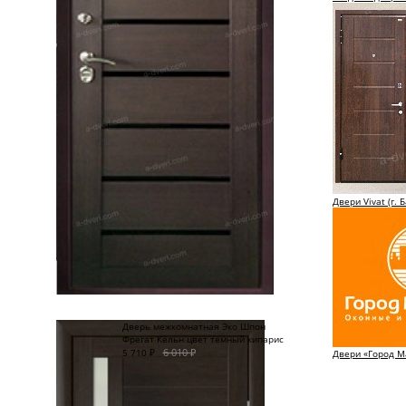
Двери Vivat (г. 
Дверь межкомнатная Эко Шпон
Фрегат Кёльн цвет темный кипарис
6 010
₽
5 710
₽
Двери «Город М