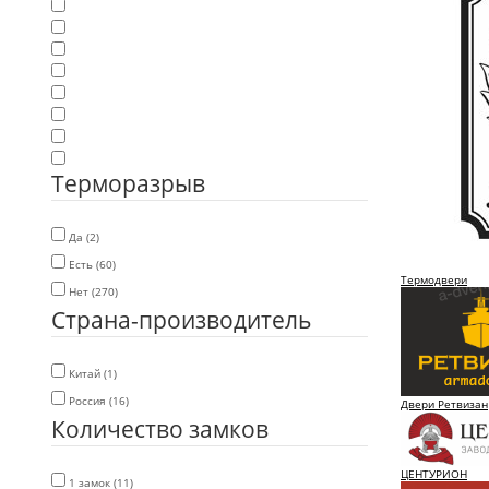
Терморазрыв
Да (2)
Есть (60)
Термодвери
Нет (270)
Страна-производитель
Китай (1)
Россия (16)
Двери Ретвизан
Количество замков
ЦЕНТУРИОН
1 замок (11)