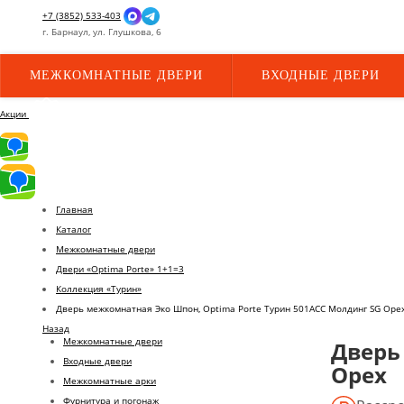
+7 (3852) 533-403
г.
Барнаул,
ул.
Глушкова, 6
МЕЖКОМНАТНЫЕ ДВЕРИ
ВХОДНЫЕ ДВЕРИ
Акции
Главная
Каталог
Межкомнатные двери
Двери «Optima Porte» 1+1=3
Коллекция «Турин»
Дверь межкомнатная Эко Шпон, Optima Porte Турин 501АСС Молдинг SG Оре
Назад
Межкомнатные двери
Дверь
Входные двери
Орех
Межкомнатные арки
Фурнитура и погонаж