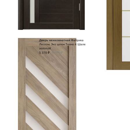
Дверь межкомнатная Фабрика
Леском, Эко шпон Техно 4 Шале
золотой
6 980
₽
5 370
₽