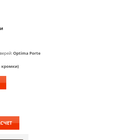
ки
верей:
Optima Porte
з кромки)
АСЧЕТ