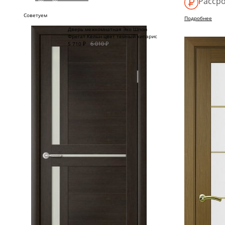
Рассро
Советуем
Подробнее
Дверь межкомнатная Эко Шпон
Фрегат Кёльн цвет темный кипарис
6 010
₽
5 710
₽