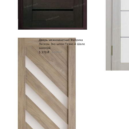
Дверь межкомнатная Фабрика
Леском, Эко шпон Техно 4 Шале
золотой
6 980
₽
5 370
₽