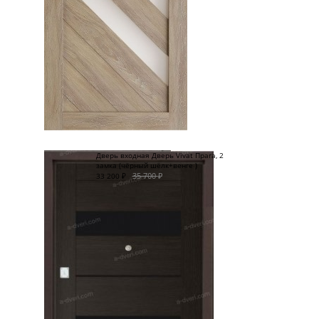
Дверь входная Дверь Vivat Прага, 2
замка (чёрный шёлк+венге )
35 700
₽
33 200
₽