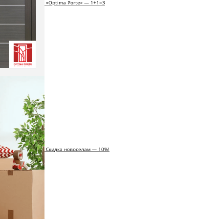
«Optima Porte» — 1+1=3
Скидка новоселам — 10%!