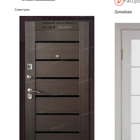
Рассро
Советуем
Подробнее
Дверь входная Дверь Vivat Вена,
(чёрный шёлк+венге )
35 700
₽
33 200
₽