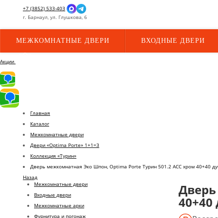
+7 (3852) 533-403
г.
Барнаул,
ул.
Глушкова, 6
МЕЖКОМНАТНЫЕ ДВЕРИ
ВХОДНЫЕ ДВЕРИ
Акции
Главная
Каталог
Межкомнатные двери
Двери «Optima Porte» 1+1=3
Коллекция «Турин»
Дверь межкомнатная Эко Шпон, Optima Porte Турин 501.2 АСС хром 40+40 д
Назад
Межкомнатные двери
Дверь
Входные двери
40+40
Межкомнатные арки
Фурнитура и погонаж