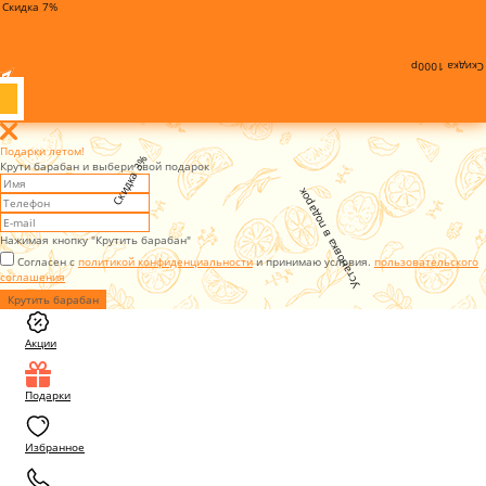
Скидка 7%
Скидка 1000р
Подарки летом!
Скидка 3%
Крути барабан и выбери свой подарок
Установка в подарок
Нажимая кнопку "Крутить барабан"
Согласен с
политикой конфиденциальности
и принимаю условия.
пользовательского
соглашения
Крутить барабан
Акции
Подарки
Избранное