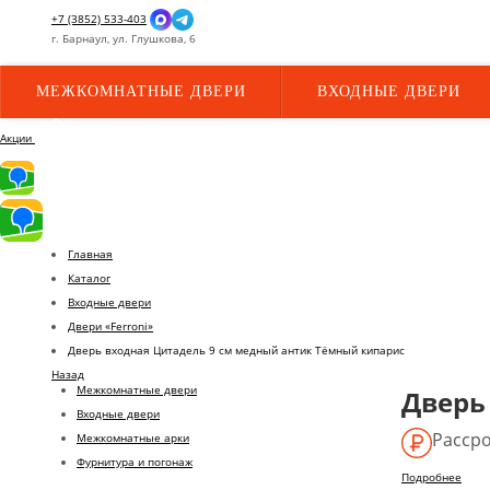
+7 (3852) 533-403
г.
Барнаул,
ул.
Глушкова, 6
МЕЖКОМНАТНЫЕ ДВЕРИ
ВХОДНЫЕ ДВЕРИ
Акции
Главная
Каталог
Входные двери
Двери «Ferroni»
Дверь входная Цитадель 9 см медный антик Тёмный кипарис
Назад
Межкомнатные двери
Дверь
Входные двери
Рассро
Межкомнатные арки
Фурнитура и погонаж
Подробнее