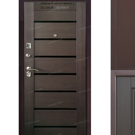
(чёрный шёлк+венге )
35 700
₽
33 200
₽