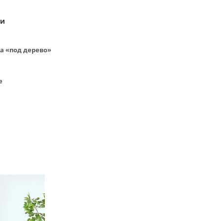
ки
а «под дерево»
е