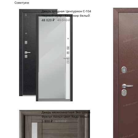
Советуем
Дверь входная Центурион C-104
Черный муар - Кашемир белый
49 510
₽
48 020
₽
Дверь межкомнатная Эко Шпон
Фрегат Кёльн цвет Кедр серый
6 110
₽
5 800
₽