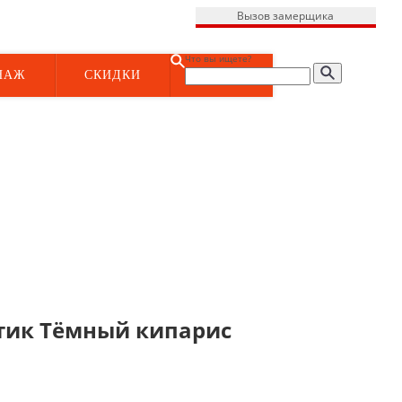
Вызов замерщика
Что вы ищете?
НАЖ
СКИДКИ
нтик Тёмный кипарис