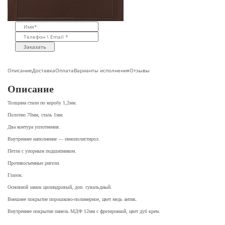
Заказать
Описание
Доставка
Оплата
Варианты исполнения
Отзывы
Описание
Толщина стали по коробу 1,2мм.
Полотно 70мм, сталь 1мм.
Два контура уплотнения.
Внутреннее наполнение — пенополистирол.
Петли с упорным подшипником.
Противосъемные ригели.
Глазок.
Основной замок цилиндровый, доп. сувальдный.
Внешнее покрытие порошково-полимерное, цвет медь антик.
Внутреннее покрытие панель МДФ 12мм с фрезеровкой, цвет дуб крем.