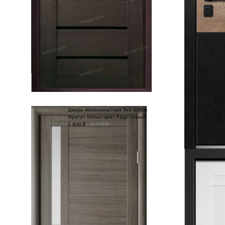
Дверь межкомнатная Эко Шпон
Фрегат Кёльн цвет Кедр серый
6 110
₽
5 800
₽