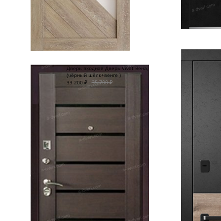
Дверь входная Дверь Vivat Вена,
(чёрный шёлк+венге )
35 700
₽
33 200
₽