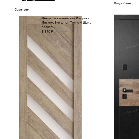
Подробнее
Советуем
Дверь межкомнатная Фабрика
Леском, Эко шпон Техно 4 Шале
золотой
6 980
₽
5 370
₽