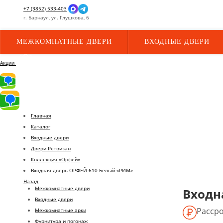
+7 (3852) 533-403
г.
Барнаул,
ул.
Глушкова, 6
МЕЖКОМНАТНЫЕ ДВЕРИ
ВХОДНЫЕ ДВЕРИ
Акции
Главная
Каталог
Входные двери
Двери Ретвизан
Коллекция «Орфей»
Входная дверь ОРФЕЙ-610 Белый «РИМ»
Назад
Межкомнатные двери
Входн
Входные двери
Рассро
Межкомнатные арки
Фурнитура и погонаж