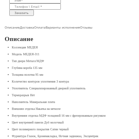
Заказать
Описание
Доставка
Оплата
Варианты исполнения
Отзывы
Описание
Коллекция МЕДЕЯ
Модель МЕДЕЯ-311
Тип двери Металл/МДФ
Глубина короба 135 мм
Толщина полотна 95 мм
Количество контуров уплотнения 3 контура
Уплотнитель Специализированный дверной уплотнитель
Терморазрыв Нет
Наполнитель Минеральная плита
Внешняя отделка Накатка на металле
Внутренняя отделка МДФ толщиной 16 мм с фрезерованным рисунком
Цвет внутренней панели Дуб молочный
Цвет полимерного покрытия Сатин черный
Фурнитура Глазок, Броненакладка, Ночная задвижка, Эксцентрик