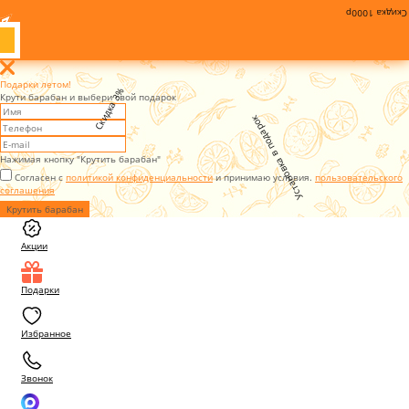
Скидка 1000р
Подарки летом!
Скидка 3%
Крути барабан и выбери свой подарок
Установка в подарок
Нажимая кнопку "Крутить барабан"
Согласен с
политикой конфиденциальности
и принимаю условия.
пользовательского
соглашения
Крутить барабан
Акции
Подарки
Избранное
Звонок