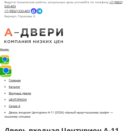
Ведутся технические работы, актуальные цены уточняйте по телефону
+7 (3852)
533-403
+7 (3852) 533-403
Барнаул,
Глушкова, 6
Акции
Главная
Каталог
Входные двери
ЦЕНТУРИОН
Серия A
Дверь входная Центурион A-11 (2026) чёрный муар+кашемир графит —
кашемир сильвер
Дверь входная Центурион A-11