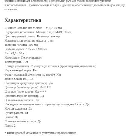
задвижка повышает безопасность, а раздельная ручка и глазок добавляют удобства
в использовании. Противосъемные штыри и две петли обеспечивают дополнительную защиту
от взлома.
Характеристики
Внешнее исполнение: Металл + МДФ 10 мм
Внутреннее исполнение: Металл + щит МДФ 10 мм
Цвет внутренней панели: Кашемир сильвер
Максимальная толщина металла: 1 мм
Толщина полотна: 100 мм
Глубина короба: 125 мм / 100 мм
Вес: 49,5 / 53 кг
Наполнение: Пенополистирол
Терморазрыв: Нет
Контур уплотнения: 2 контура уплотнения (трехкамерный уплотнитель)
Нержавеющий порог: Нет
Фольгированный утеплитель на коробе: Нет
Замки: Sezam 103,102
Эксцентрик (регулятор притвора): Да
Цилиндр (ключ-вертушка): Да * * *
Цилиндр (ключ-ключ): Нет * * *
Броненакладка на цилиндр: Да
Оцинкованный металл: Нет
Накладка с автоматическими шторками под сувальдный ключ: Да
Ночная задвижка: Да
Ручка: раздельная
Глазок: Да
Противосъемные штыри: Да
Петли: 2
* Цилиндровый механизм на усмотрение производителя