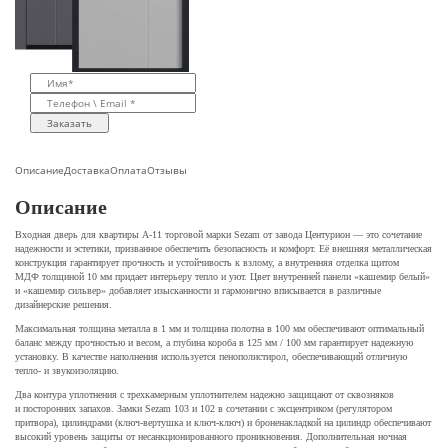
Заказать
Описание
Доставка
Оплата
Отзывы
Описание
Входная дверь для квартиры А-11 торговой марки Sezam от завода Центурион — это сочетание
надежности и эстетики, призванное обеспечить безопасность и комфорт. Её внешняя металлическая
конструкция гарантирует прочность и устойчивость к взлому, а внутренняя отделка щитом
МДФ толщиной 10 мм придает интерьеру тепло и уют. Цвет внутренней панели «кашемир белый»
и «кашемир сильвер» добавляет изысканности и гармонично вписывается в различные
дизайнерские решения.
Максимальная толщина металла в 1 мм и толщина полотна в 100 мм обеспечивают оптимальный
баланс между прочностью и весом, а глубина короба в 125 мм / 100 мм гарантирует надежную
установку. В качестве наполнения используется пенополистирол, обеспечивающий отличную
тепло- и звукоизоляцию.
Два контура уплотнения с трехкамерным уплотнителем надежно защищают от сквозняков
и посторонних запахов. Замки Sezam 103 и 102 в сочетании с эксцентриком (регулятором
притвора), цилиндрами (ключ-вертушка и ключ-ключ) и броненакладкой на цилиндр обеспечивают
высокий уровень защиты от несанкционированного проникновения. Дополнительная ночная