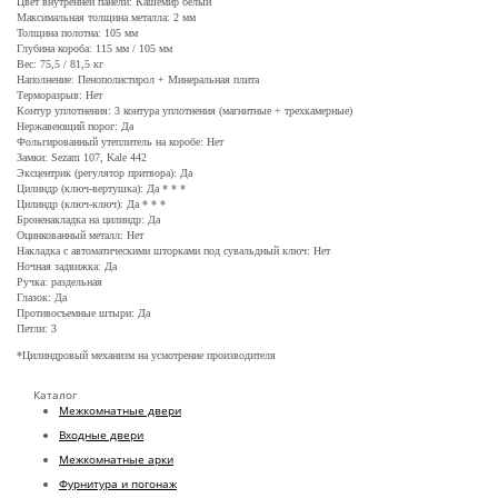
Цвет внутренней панели: Кашемир белый
Максимальная толщина металла: 2 мм
Толщина полотна: 105 мм
Глубина короба: 115 мм / 105 мм
Вес: 75,5 / 81,5 кг
Наполнение: Пенополистирол + Минеральная плита
Терморазрыв: Нет
Контур уплотнения: 3 контура уплотнения (магнитные + трехкамерные)
Нержавеющий порог: Да
Фольгированный утеплитель на коробе: Нет
Замки: Sezam 107, Kale 442
Эксцентрик (регулятор притвора): Да
Цилиндр (ключ-вертушка): Да * * *
Цилиндр (ключ-ключ): Да * * *
Броненакладка на цилиндр: Да
Оцинкованный металл: Нет
Накладка с автоматическими шторками под сувальдный ключ: Нет
Ночная задвижка: Да
Ручка: раздельная
Глазок: Да
Противосъемные штыри: Да
Петли: 3
*Цилиндровый механизм на усмотрение производителя
Каталог
Межкомнатные двери
Входные двери
Межкомнатные арки
Фурнитура и погонаж