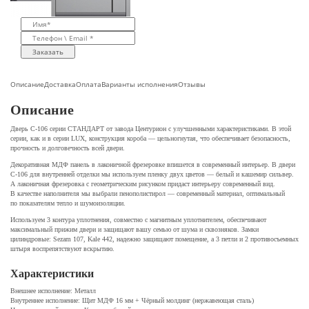
Заказать
Описание
Доставка
Оплата
Варианты исполнения
Отзывы
Описание
Дверь C-106 серии СТАНДАРТ от завода Центурион с улучшенными характеристиками. В этой
серии, как и в серии LUX, конструкция короба — цельногнутая, что обеспечивает безопасность,
прочность и долговечность всей двери.
Декоративная МДФ панель в лаконичной фрезеровке впишется в современный интерьер. В двери
С-106 для внутренней отделки мы используем пленку двух цветов — белый и кашемир сильвер.
А лаконичная фрезеровка с геометрическим рисунком придаст интерьеру современный вид.
В качестве наполнителя мы выбрали пенополистирол — современный материал, оптимальный
по показателям тепло и шумоизоляции.
Используем 3 контура уплотнения, совместно с магнитным уплотнителем, обеспечивают
максимальный прижим двери и защищают вашу семью от шума и сквозняков. Замки
цилиндровые: Sezam 107, Kale 442, надежно защищают помещение, а 3 петли и 2 противосъемных
штыря воспрепятствуют вскрытию.
Характеристики
Внешнее исполнение: Металл
Внутреннее исполнение: Щит МДФ 16 мм + Чёрный молдинг (нержавеющая сталь)