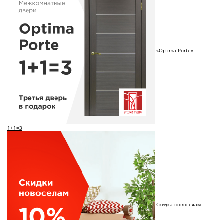
«Optima Porte» —
1+1=3
Скидка новоселам —