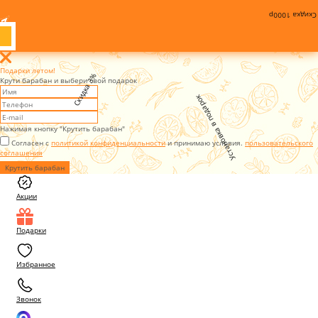
Скидка 1000р
Подарки летом!
Скидка 3%
Крути барабан и выбери свой подарок
Установка в подарок
Нажимая кнопку "Крутить барабан"
Согласен с
политикой конфиденциальности
и принимаю условия.
пользовательского
соглашения
Крутить барабан
Акции
Подарки
Избранное
Звонок