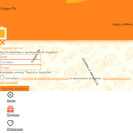
Скидка 7%
Скидка 1000р
Подарки летом!
Скидка 3%
Крути барабан и выбери свой подарок
Установка в подарок
Нажимая кнопку "Крутить барабан"
Согласен с
политикой конфиденциальности
и принимаю условия.
пользовательского
соглашения
Крутить барабан
Акции
Подарки
Избранное