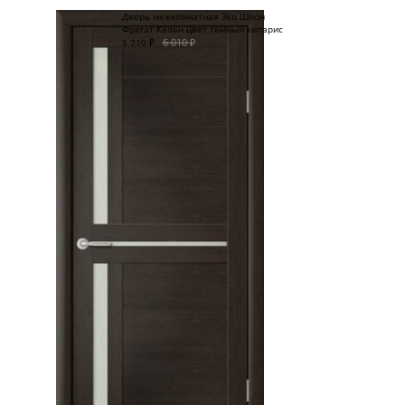
Дверь межкомнатная Эко Шпон
Фрегат Кёльн цвет темный кипарис
6 010
₽
5 710
₽