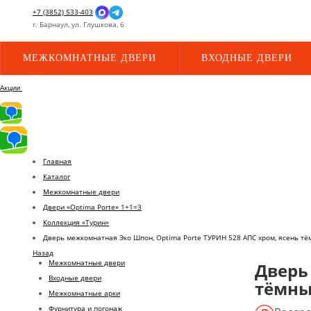
+7 (3852) 533-403
г.
Барнаул,
ул.
Глушкова, 6
МЕЖКОМНАТНЫЕ ДВЕРИ
ВХОДНЫЕ ДВЕРИ
Акции
Главная
Каталог
Межкомнатные двери
Двери «Optima Porte» 1+1=3
Коллекция «Турин»
Дверь межкомнатная Эко Шпон, Optima Porte ТУРИН 528 АПС хром, ясень т
Назад
Межкомнатные двери
Дверь
Входные двери
тёмн
Межкомнатные арки
Фурнитура и погонаж