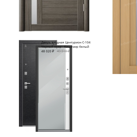
Дверь входная Центурион C-104
Черный муар - Кашемир белый
49 510
₽
48 020
₽