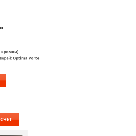
ки
з кромки)
верей:
Optima Porte
АСЧЕТ