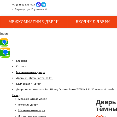
+7 (3852) 533-403
г.
Барнаул,
ул.
Глушкова, 6
МЕЖКОМНАТНЫЕ ДВЕРИ
ВХОДНЫЕ ДВЕРИ
Акции
Главная
Каталог
Межкомнатные двери
Двери «Optima Porte» 1+1=3
Коллекция «Турин»
Дверь межкомнатная Эко Шпон, Optima Porte ТУРИН 521.22 ясень тёмный
Назад
Межкомнатные двери
Дверь
Входные двери
тёмн
Межкомнатные арки
Фурнитура и погонаж