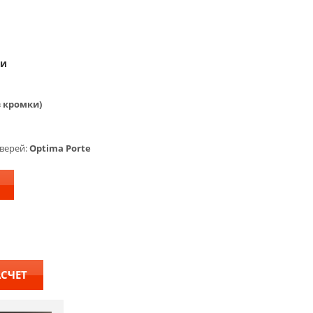
ки
з кромки)
верей:
Optima Porte
АСЧЕТ