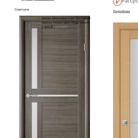
Рассро
Советуем
Подробнее
Дверь межкомнатная Эко Шпон
Фрегат Кёльн цвет Кедр серый
6 110
₽
5 800
₽