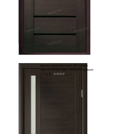
Дверь межкомнатная Эко Шпон
Фрегат Кёльн цвет темный кипарис
6 010
₽
5 710
₽