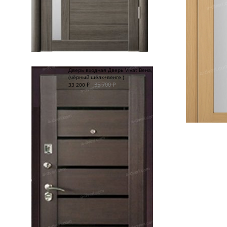
Дверь входная Дверь Vivat Вена,
(чёрный шёлк+венге )
35 700
₽
33 200
₽