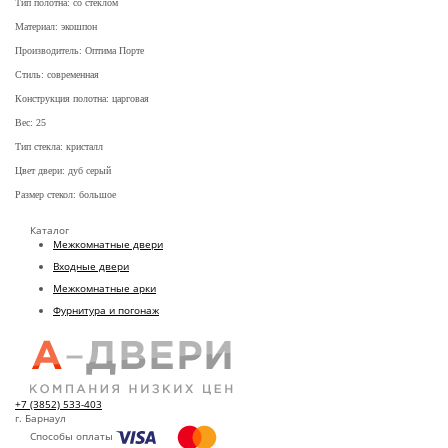
Тип полотна: со стеклом
Материал: экошпон
Производитель: Оптима Порте
Стиль: современная
Конструкция полотна: царговая
Вес: 25
Тип стекла: кристалл
Цвет двери: дуб серый
Размер стекол: большое
Каталог
Межкомнатные двери
Входные двери
Межкомнатные арки
Фурнитура и погонаж
+7 (3852) 533-403
г. Барнаул
Способы оплаты