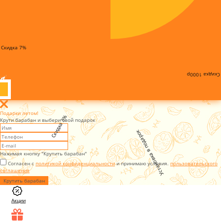
Скидка 7%
Скидка 1000р
Подарки летом!
Скидка 3%
Крути барабан и выбери свой подарок
Установка в подарок
Нажимая кнопку "Крутить барабан"
Согласен с
политикой конфиденциальности
и принимаю условия.
пользовательского
соглашения
Крутить барабан
Акции