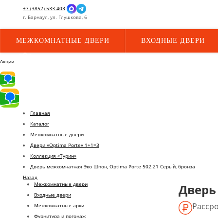
+7 (3852) 533-403
г.
Барнаул,
ул.
Глушкова, 6
МЕЖКОМНАТНЫЕ ДВЕРИ
ВХОДНЫЕ ДВЕРИ
Акции
Главная
Каталог
Межкомнатные двери
Двери «Optima Porte» 1+1=3
Коллекция «Турин»
Дверь межкомнатная Эко Шпон, Optima Porte 502.21 Серый, бронза
Назад
Межкомнатные двери
Дверь
Входные двери
Рассро
Межкомнатные арки
Фурнитура и погонаж