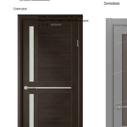
Подробнее
Советуем
Дверь межкомнатная Эко Шпон
Фрегат Кёльн цвет темный кипарис
6 010
₽
5 710
₽