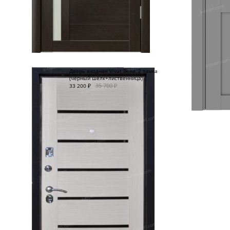
Дверь входная Vivat Вена, 2 замка
(чёрный шёлк+лиственница)
35 700
₽
33 200
₽