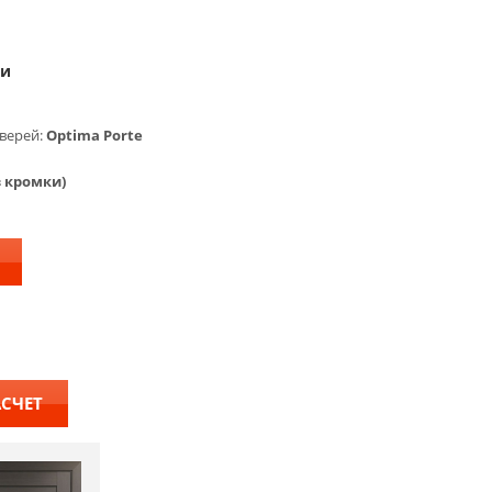
ки
верей:
Optima Porte
з кромки)
АСЧЕТ