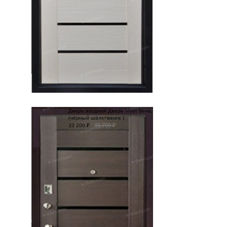
Дверь входная Дверь Vivat Вена,
(чёрный шёлк+венге )
35 700
₽
33 200
₽