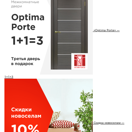
«Optima Porte» —
1+1=3
Скидка новоселам —