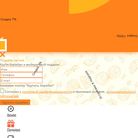
Скидка 7%
Скидка 1000р
Подарки летом!
Скидка 3%
Крути барабан и выбери свой подарок
Установка в подарок
Нажимая кнопку "Крутить барабан"
Согласен с
политикой конфиденциальности
и принимаю условия.
пользовательского
соглашения
Крутить барабан
Акции
Подарки