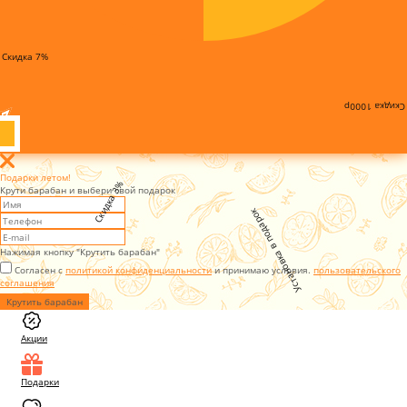
Скидка 7%
Скидка 1000р
Подарки летом!
Скидка 3%
Крути барабан и выбери свой подарок
Установка в подарок
Нажимая кнопку "Крутить барабан"
Согласен с
политикой конфиденциальности
и принимаю условия.
пользовательского
соглашения
Крутить барабан
Акции
Подарки