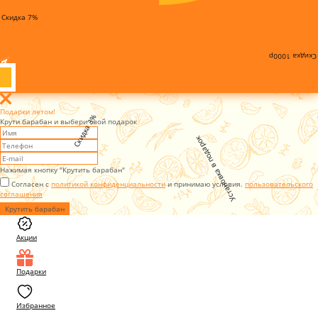
Скидка 7%
Скидка 1000р
Подарки летом!
Скидка 3%
Крути барабан и выбери свой подарок
Установка в подарок
Нажимая кнопку "Крутить барабан"
Согласен с
политикой конфиденциальности
и принимаю условия.
пользовательского
соглашения
Крутить барабан
Акции
Подарки
Избранное