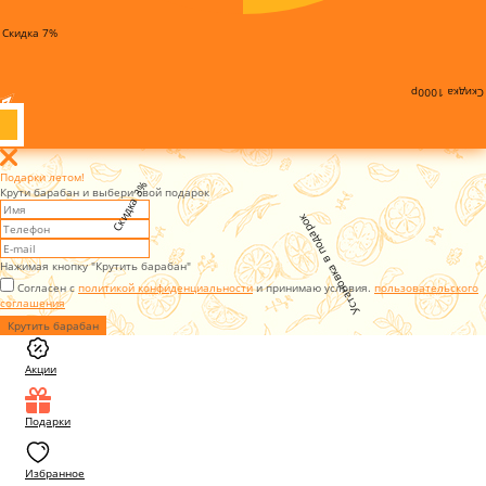
Скидка 7%
Скидка 1000р
Подарки летом!
Скидка 3%
Крути барабан и выбери свой подарок
Установка в подарок
Нажимая кнопку "Крутить барабан"
Согласен с
политикой конфиденциальности
и принимаю условия.
пользовательского
соглашения
Крутить барабан
Акции
Подарки
Избранное