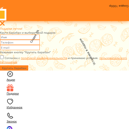
Скидка 1000р
Подарки летом!
Скидка 3%
Крути барабан и выбери свой подарок
Установка в подарок
Нажимая кнопку "Крутить барабан"
Согласен с
политикой конфиденциальности
и принимаю условия.
пользовательского
соглашения
Крутить барабан
Акции
Подарки
Избранное
Звонок