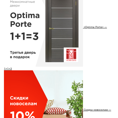
«Optima Porte» —
1+1=3
Скидка новоселам —