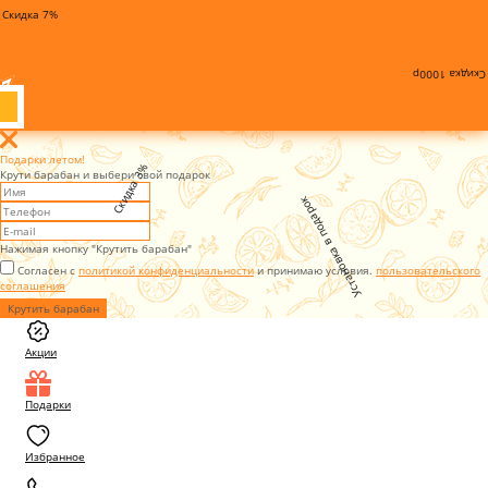
Скидка 7%
Скидка 1000р
Подарки летом!
Скидка 3%
Крути барабан и выбери свой подарок
Установка в подарок
Нажимая кнопку "Крутить барабан"
Согласен с
политикой конфиденциальности
и принимаю условия.
пользовательского
соглашения
Крутить барабан
Акции
Подарки
Избранное