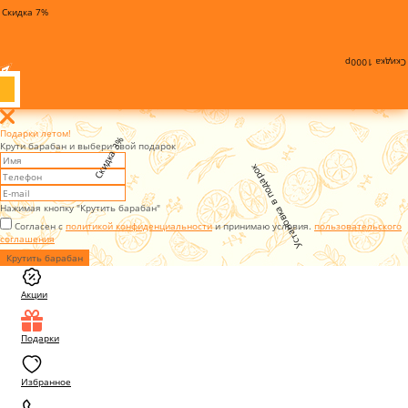
Скидка 7%
Скидка 1000р
Подарки летом!
Скидка 3%
Крути барабан и выбери свой подарок
Установка в подарок
Нажимая кнопку "Крутить барабан"
Согласен с
политикой конфиденциальности
и принимаю условия.
пользовательского
соглашения
Крутить барабан
Акции
Подарки
Избранное