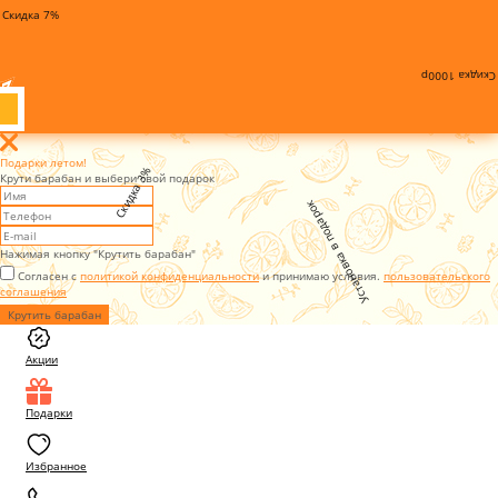
Скидка 7%
Скидка 1000р
Подарки летом!
Скидка 3%
Крути барабан и выбери свой подарок
Установка в подарок
Нажимая кнопку "Крутить барабан"
Согласен с
политикой конфиденциальности
и принимаю условия.
пользовательского
соглашения
Крутить барабан
Акции
Подарки
Избранное