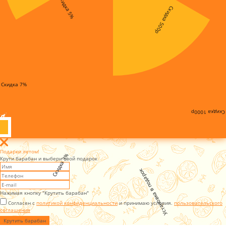
Скидка 5%
Скидка 500р
Скидка 7%
Скидка 1000р
Подарки летом!
Скидка 3%
Крути барабан и выбери свой подарок
Установка в подарок
Нажимая кнопку "Крутить барабан"
Согласен с
политикой конфиденциальности
и принимаю условия.
пользовательского
соглашения
Крутить барабан