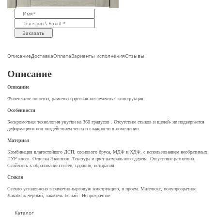
Заказать
Описание
Доставка
Оплата
Варианты исполнения
Отзывы
Описание
Описание
Филенчатое полотно, рамочно-царговая поэлементная конструкция.
Особенности
Бескромочная технология укутки на 360 градусов . Отсутствие стыков и щелей- не подвергается
деформациям под воздействием тепла и влажности в помещении.
Материал
Комбинация влагостойкого ДСП, соснового бруса, МДФ и ХДФ, с использованием необратимых
ПУР клеев. Отделка Экошпон. Текстура и цвет натурального дерева. Отсутствие разнотона.
Стойкость к образованию пятен, царапин, истирания.
Стекло
Стекло установлено в рамочно-царговую конструкцию, в проем. Мателюкс, полупрозрачное.
Лакобель черный, лакобель белый . Непрозрачное
Каталог