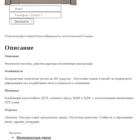
Заказать
Описание
Доставка
Оплата
Варианты исполнения
Отзывы
Описание
Описание
Филенчатое полотно, рамочно-царговая поэлементная конструкция.
Особенности
Бескромочная технология укутки на 360 градусов . Отсутствие стыков и щелей- не подвергается
деформациям под воздействием тепла и влажности в помещении.
Материал
Комбинация влагостойкого ДСП, соснового бруса, МДФ и ХДФ, с использованием необратимых
ПУР клеев.
Отделка
Экошпон. Текстура и цвет натурального дерева. Отсутствие разнотона. Стойкость к образованию
пятен, царапин, истирания.
Каталог
Межкомнатные двери