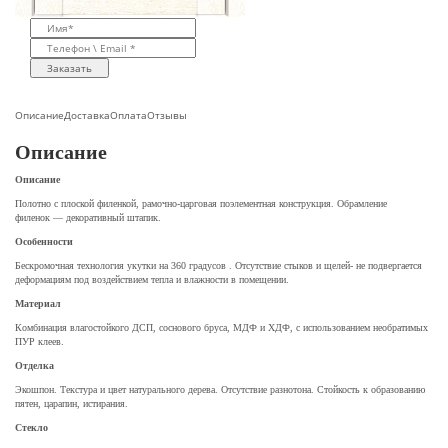
Заказать
Описание
Доставка
Оплата
Отзывы
Описание
Описание
Полотно с плоской филенкой, рамочно-царговая поэлементная конструкция. Обрамление
филенок — декоративный штапик.
Особенности
Бескромочная технология укутки на 360 градусов . Отсутствие стыков и щелей- не подвергается
деформациям под воздействием тепла и влажности в помещении.
Материал
Комбинация влагостойкого ДСП, соснового бруса, МДФ и ХДФ, с использованием необратимых
ПУР клеев.
Отделка
Экошпон. Текстура и цвет натурального дерева. Отсутствие разнотона. Стойкость к образованию
пятен, царапин, истирания.
Стекло