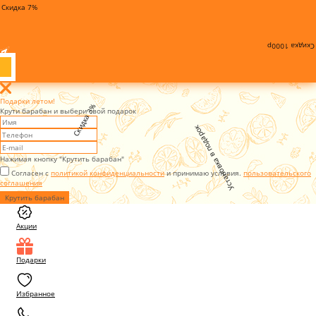
Скидка 7%
Скидка 1000р
Подарки летом!
Скидка 3%
Крути барабан и выбери свой подарок
Установка в подарок
Нажимая кнопку "Крутить барабан"
Согласен с
политикой конфиденциальности
и принимаю условия.
пользовательского
соглашения
Крутить барабан
Акции
Подарки
Избранное